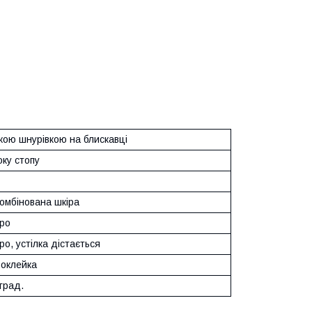
ою шнурівкою на блискавці
ку стопу
омбінована шкіра
ро
о, устілка дістається
оклейка
град.