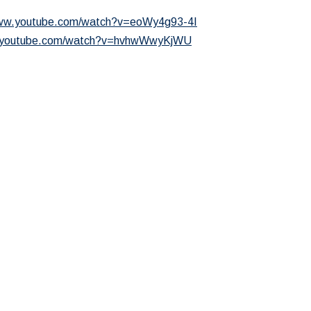
www.youtube.com/watch?v=eoWy4g93-4I
w.youtube.com/watch?v=hvhwWwyKjWU