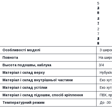
5
4
2
,
2
0
6
9
5
6
4
2
1
7
2
7
4
,
1
2
2
5
9
6
8
Особливості моделі
З широк
Повнота
На широ
Высота подошвы, каблука
3/4
Матеріал і склад верху
Нубук/к
Матеріал і склад внутрішньої частини
Еко хут
Матеріал і склад устілки
Еко хутр
Матеріал і склад підошви, спосіб кріплення
ПВХ, пр
Температурний режим
До -30 