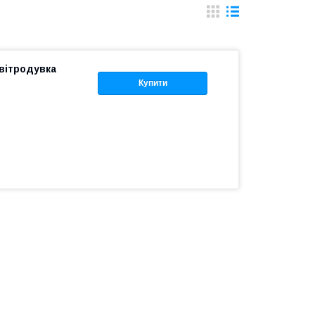
вітродувка
Купити